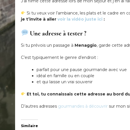
J’ai filmé cette adresse lors de mon séjour et j’en ai fa
Si tu veux voir l’ambiance, les plats et le cadre en co
je t’invite à aller
voir la vidéo juste ici
:
Une adresse à tester ?
Si tu prévois un passage à
Menaggio
, garde cette ad
C’est typiquement le genre d’endroit :
parfait pour une pause gourmande avec vue
idéal en famille ou en couple
et qui laisse un vrai souvenir
Et toi, tu connaissais cette adresse au bord d
D’autres adresses
gourmandes à découvrir
sur mon si
Similaire