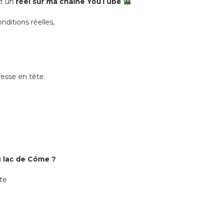
it un
réel sur ma chaîne YouTube
nditions réelles,
resse en tête.
u lac de Côme ?
te