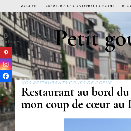
ACCUEIL
CRÉATRICE DE CONTENU UGC FOOD
BLO
Skip
Petit g
to
0
content
Partages
NOS RESTAURANTS COUPS DE COEUR
Restaurant au bord du
mon coup de cœur au R