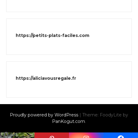
https://petits-plats-faciles.com
https://aliciavousregale.fr
Proudly powered by WordPress
|
Theme: FoodyLite by
PanKogut.com
.
0