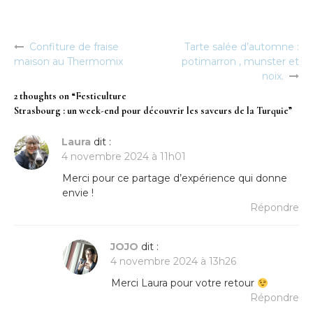
Confiture de fraise
Tarte salée d’automne :
Navigation
maison au Thermomix
potimarron , munster et
de
noix.
l’article
2 thoughts on “
Festiculture
Strasbourg : un week-end pour découvrir les saveurs de la Turquie
”
Laura
dit :
4 novembre 2024 à 11h01
Merci pour ce partage d’expérience qui donne
envie !
Répondre
JOJO
dit :
4 novembre 2024 à 13h26
Merci Laura pour votre retour
Répondre