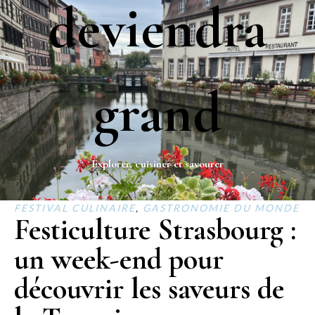
deviendra
grand
Explorer, cuisiner et savourer
FESTIVAL CULINAIRE
,
GASTRONOMIE DU MONDE
Festiculture Strasbourg :
un week-end pour
découvrir les saveurs de