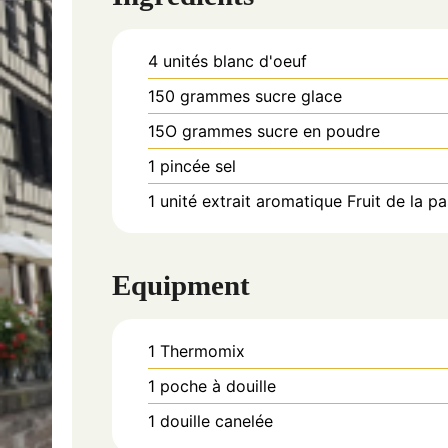
4
unités
blanc d'oeuf
150
grammes
sucre glace
15O
grammes
sucre en poudre
1
pincée
sel
1
unité
extrait aromatique Fruit de la p
Equipment
1 Thermomix
1 poche à douille
1 douille canelée