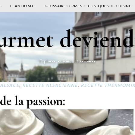
G
PLAN DU SITE
GLOSSAIRE TERMES TECHNIQUES DE CUISINE
ourmet deviend
Explorer, cuisiner et savourer
 ALSACE
,
RECETTE ALSACIENNE
,
RECETTE THERMOMIX
de la passion: