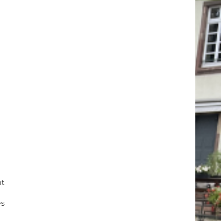
nt
es