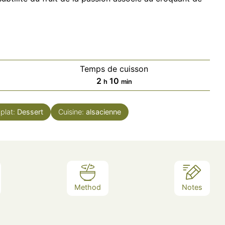
Temps de cuisson
heures
minutes
2
10
h
min
plat:
Dessert
Cuisine:
alsacienne
Method
Notes