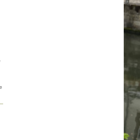
é
e
le