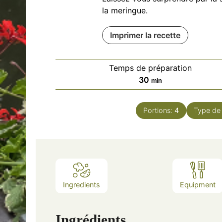
la meringue.
Imprimer la recette
Temps de préparation
minutes
30
min
Portions:
4
Type de 
Ingredients
Equipment
Ingrédients