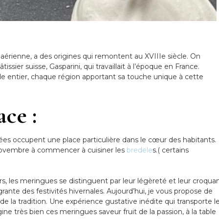
érienne, a des origines qui remontent au XVIIIe siècle. On
sier suisse, Gasparini, qui travaillait à l’époque en France.
nde entier, chaque région apportant sa touche unique à cette
ce :
rées occupent une place particulière dans le cœur des habitants.
in novembre à commencer à cuisiner les
bredele
s.( certains
ers, les meringues se distinguent par leur légèreté et leur croqua
grante des festivités hivernales. Aujourd’hui, je vous propose de
de la tradition. Une expérience gustative inédite qui transporte l
ne très bien ces meringues saveur fruit de la passion, à la table