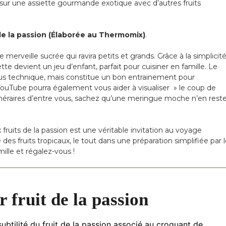
n sur une assiette gourmande exotique avec d’autres fruits
de la passion (Élaborée au Thermomix)
.
merveille sucrée qui ravira petits et grands. Grâce à la simplicit
tte devient un jeu d’enfant, parfait pour cuisiner en famille. Le
us technique, mais constitue un bon entrainement pour
YouTube pourra également vous aider à visualiser » le coup de
éméraires d’entre vous, sachez qu’une meringue moche n’en rest
ruits de la passion est une véritable invitation au voyage
me des fruits tropicaux, le tout dans une préparation simplifiée par 
le et régalez-vous !
 fruit de la passion
ubtilité du fruit de la passion associé au croquant de