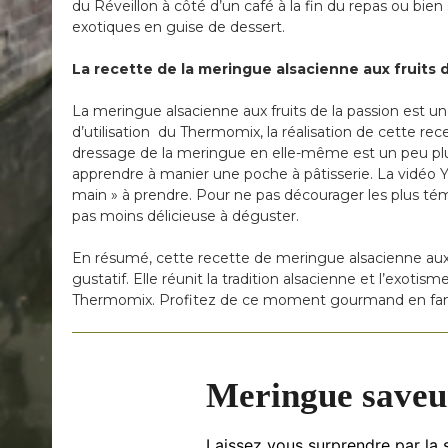
du Réveillon à côté d’un café à la fin du repas ou bie
exotiques en guise de dessert.
La recette de la meringue alsacienne aux fruits 
La meringue alsacienne aux fruits de la passion est une 
d’utilisation du Thermomix, la réalisation de cette rece
dressage de la meringue en elle-même est un peu pl
apprendre à manier une poche à pâtisserie. La vidéo 
main » à prendre. Pour ne pas décourager les plus t
pas moins délicieuse à déguster.
En résumé, cette recette de meringue alsacienne aux f
gustatif. Elle réunit la tradition alsacienne et l’exotis
Thermomix. Profitez de ce moment gourmand en famil
Meringue saveur
Laissez vous surprendre par la s