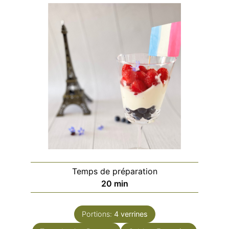
Temps de préparation
minutes
20
min
Portions:
4
verrines