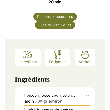
minutes
20
min
Portions:
4
personnes
Type de plat:
Soupe
Ingredients
Equipment
Method
Ingrédients
1
pièce
grosse courgette du
jardin
700 gr environ
1
unité
buchette de chèvre