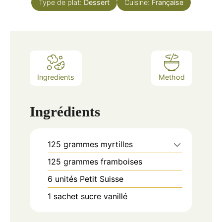
Type de plat:
Dessert
Cuisine:
Française
Ingredients
Method
Ingrédients
125
grammes
myrtilles
125
grammes
framboises
6
unités
Petit Suisse
1
sachet
sucre vanillé