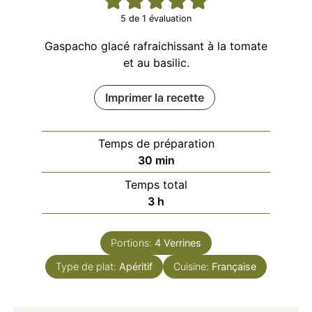
5
de 1 évaluation
Gaspacho glacé rafraichissant à la tomate
et au basilic.
Imprimer la recette
Temps de préparation
minutes
30
min
Temps total
heures
3
h
Portions:
4
Verrines
Type de plat:
Apéritif
Cuisine:
Française