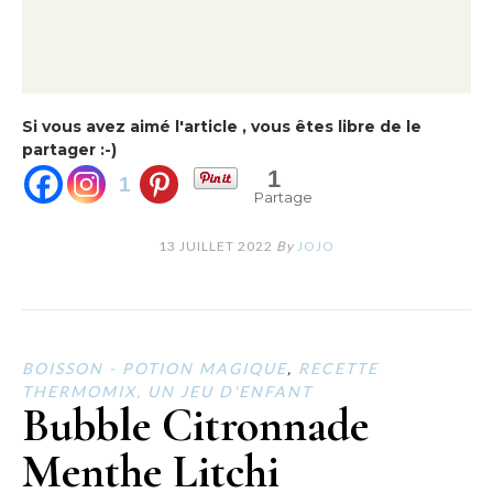
Si vous avez aimé l'article , vous êtes libre de le
partager :-)
1
1
Partage
13 JUILLET 2022
By
JOJO
BOISSON - POTION MAGIQUE
,
RECETTE
THERMOMIX, UN JEU D'ENFANT
Bubble Citronnade
Menthe Litchi