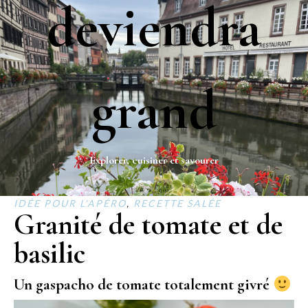
deviendra
grand
Explorer, cuisiner et savourer
IDÉE POUR L'APÉRO
,
RECETTE SALÉE
Granité de tomate et de
basilic
Un gaspacho de tomate totalement givré