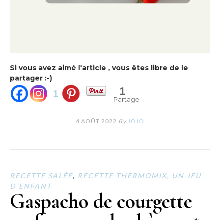
Si vous avez aimé l'article , vous êtes libre de le
partager :-)
1
1
Partage
4 AOÛT 2022
By
JOJO
RECETTE SALÉE
,
RECETTE THERMOMIX, UN JEU
D'ENFANT
Gaspacho de courgette